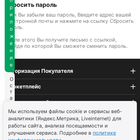
Сбросить пароль
р
и
Если Вы забыли ваш пароль, Введите адрес вашей
электронной почты и нажмите на ссылку
Сбросить
л
пароль
.
о
ж
После этого Вы получите письмо с ссылкой,
е
пройдя по которой Вы сможете сменить пароль.
н
и
е
Авторизация Покупателя
О
с
Маркетплейс
т
а
Покупательский сервис
т
ь
Мы используем файлы cookie и сервисы веб-
с
Контакты
аналитики (Яндекс.Метрика, Liveinternet) для
я
работы сайта, анализа посещаемости и
н
улучшения сервиса. Подробнее в
политике
© 2004 - 2026 ООО «ТП САВДА»
а