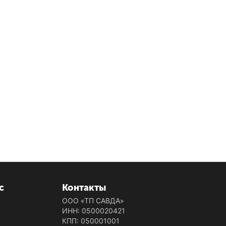
с
Контакты
ООО «ТП САВДА»
ИНН: 0500020421
КПП: 050001001