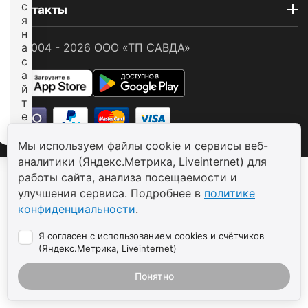
с
Контакты
я
н
© 2004 - 2026 ООО «ТП САВДА»
а
с
а
й
т
е
Мы используем файлы cookie и сервисы веб-
аналитики (Яндекс.Метрика, Liveinternet) для
работы сайта, анализа посещаемости и
улучшения сервиса. Подробнее в
политике
конфиденциальности
.
Я согласен с использованием cookies и счётчиков
(Яндекс.Метрика, Liveinternet)
Понятно