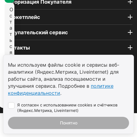
Авторизация Покупателя
О
с
Маркетплейс
т
а
Покупательский сервис
т
ь
с
Контакты
я
н
© 2004 - 2026 ООО «ТП САВДА»
а
Мы используем файлы cookie и сервисы веб-
с
аналитики (Яндекс.Метрика, Liveinternet) для
а
работы сайта, анализа посещаемости и
й
улучшения сервиса. Подробнее в
политике
т
конфиденциальности
.
е
Я согласен с использованием cookies и счётчиков
(Яндекс.Метрика, Liveinternet)
Понятно