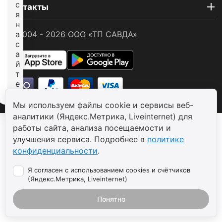
с
Контакты
я
н
© 2004 - 2026 ООО «ТП САВДА»
а
с
а
й
т
е
Мы используем файлы cookie и сервисы веб-
аналитики (Яндекс.Метрика, Liveinternet) для
работы сайта, анализа посещаемости и
улучшения сервиса. Подробнее в
политике
конфиденциальности
.
Я согласен с использованием cookies и счётчиков
(Яндекс.Метрика, Liveinternet)
Понятно