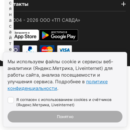
с
Контакты
я
н
© 2004 - 2026 ООО «ТП САВДА»
а
с
а
й
т
е
Мы используем файлы cookie и сервисы веб-
аналитики (Яндекс.Метрика, Liveinternet) для
работы сайта, анализа посещаемости и
улучшения сервиса. Подробнее в
политике
конфиденциальности
.
Я согласен с использованием cookies и счётчиков
(Яндекс.Метрика, Liveinternet)
Понятно