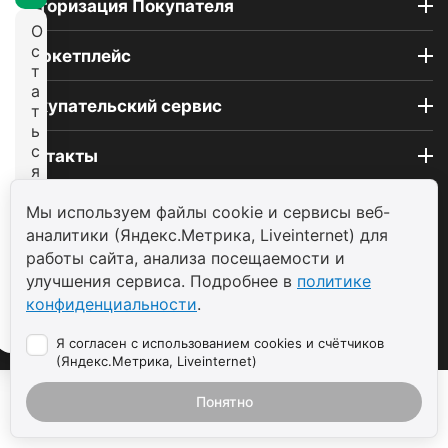
Авторизация Покупателя
О
с
Маркетплейс
т
а
Покупательский сервис
т
ь
с
Контакты
я
н
© 2004 - 2026 ООО «ТП САВДА»
а
Мы используем файлы cookie и сервисы веб-
с
аналитики (Яндекс.Метрика, Liveinternet) для
а
работы сайта, анализа посещаемости и
й
улучшения сервиса. Подробнее в
политике
т
конфиденциальности
.
е
Я согласен с использованием cookies и счётчиков
(Яндекс.Метрика, Liveinternet)
Понятно