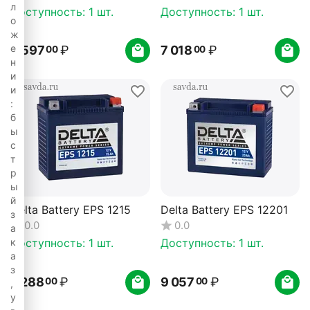
л
Доступность:
1 шт.
Доступность:
1 шт.
о
ж
е
6 597
₽
7 018
₽
00
00
н
и
и
:
б
ы
с
т
р
ы
й
Delta Battery EPS 1215
Delta Battery EPS 12201
з
0.0
0.0
а
Доступность:
1 шт.
Доступность:
1 шт.
к
а
з
7 288
₽
9 057
₽
00
00
,
у