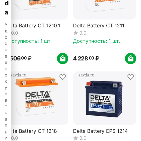
d
a
У
Delta Battery CT 1210.1
Delta Battery CT 1211
д
0.0
0.0
о
Доступность:
1 шт.
Доступность:
1 шт.
б
н
е
3 506
₽
4 228
₽
00
00
е
п
о
к
у
п
а
т
ь
в
п
Delta Battery CT 1218
Delta Battery EPS 1214
р
и
0.0
0.0