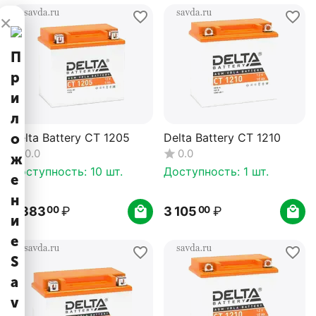
×
П
р
и
л
Delta Battery CT 1205
Delta Battery CT 1210
о
0.0
0.0
ж
Доступность:
10 шт.
Доступность:
1 шт.
е
н
2 383
₽
3 105
₽
00
00
и
е
S
a
v