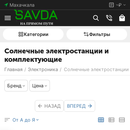
Махачкала
₽
Категории
Фильтры
Солнечные электростанции и
комплектующие
Главная
/
Электроника
/
Солнечные электростанции
Бренд
Цена
НАЗАД
ВПЕРЕД
От А до Я