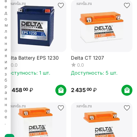
в
е
д
о
м
л
е
н
и
я
Delta Battery EPS 1230
Delta CT 1207
и
0.0
0.0
и
Доступность:
1 шт.
Доступность:
5 шт.
з
б
р
12 458
₽
2 435
₽
00
00
а
н
н
о
е
.