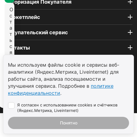
Авторизация Покупателя
О
с
Маркетплейс
т
а
Покупательский сервис
т
ь
с
Контакты
я
н
© 2004 - 2026 ООО «ТП САВДА»
а
Мы используем файлы cookie и сервисы веб-
с
аналитики (Яндекс.Метрика, Liveinternet) для
а
работы сайта, анализа посещаемости и
й
улучшения сервиса. Подробнее в
политике
т
конфиденциальности
.
е
Я согласен с использованием cookies и счётчиков
(Яндекс.Метрика, Liveinternet)
Понятно