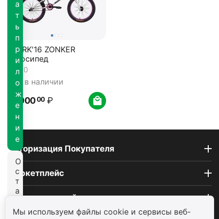
а
т
ь
п
р
STARK'16 ZONKER
велосипед
и
0.0
л
Нет в наличии
о
ж
21 000
₽
00
е
н
и
е
Авторизация Покупателя
О
с
Маркетплейс
т
а
Покупательский сервис
т
ь
Мы используем файлы cookie и сервисы веб-