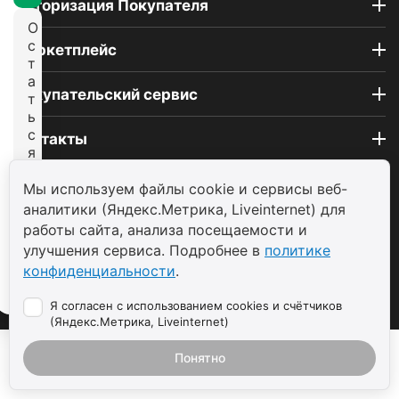
Авторизация Покупателя
О
с
Маркетплейс
т
а
Покупательский сервис
т
ь
с
Контакты
я
н
© 2004 - 2026 ООО «ТП САВДА»
а
Мы используем файлы cookie и сервисы веб-
с
аналитики (Яндекс.Метрика, Liveinternet) для
а
работы сайта, анализа посещаемости и
й
улучшения сервиса. Подробнее в
политике
т
конфиденциальности
.
е
Я согласен с использованием cookies и счётчиков
(Яндекс.Метрика, Liveinternet)
Понятно