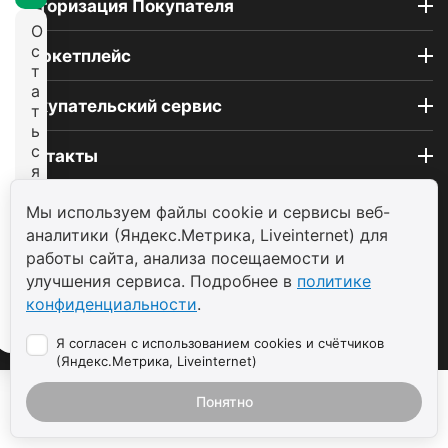
Авторизация Покупателя
О
с
Маркетплейс
т
а
Покупательский сервис
т
ь
с
Контакты
я
н
© 2004 - 2026 ООО «ТП САВДА»
а
Мы используем файлы cookie и сервисы веб-
с
аналитики (Яндекс.Метрика, Liveinternet) для
а
работы сайта, анализа посещаемости и
й
улучшения сервиса. Подробнее в
политике
т
конфиденциальности
.
е
Я согласен с использованием cookies и счётчиков
(Яндекс.Метрика, Liveinternet)
Понятно