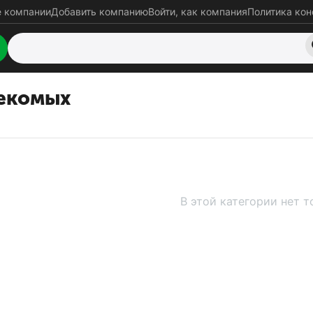
е компании
Добавить компанию
Войти, как компания
Политика ко
секомых
х
В этой категории нет 